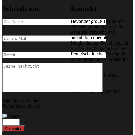
Schreib mir.
Kontakt
Bevor der große Tag vor der
Tür steht, beraten ich Euch
*
natürlich frühzeitig und
ausführlich über alle
Möglichkeiten. Dabei lege ich
*
viel Wert auf eine lockere und
freundschaftliche Atmosphäre -
denn das ist die Grundlage für
meine Arbeiten.
Adresse: 39576 Hanstadt
Stendal
Email:
david_reinecke@gmx.net
Bitte geben Sie den
Sicherheitscode ein: