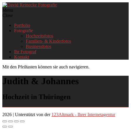
Skip
Menu
to
Close
content
Portfolio
Fotografie
Hochzeitsfotos
Familien- & Kinderfotos
Businessfotos
Ihr Fotograf
Kontakt
Mit den Pfeiltasten können sie auch navigieren.
Judith & Johannes
Hochzeit in Thüringen
2026 | Unterstützt von der
123Altmark - Ihrer Internetagentur