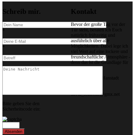
Schreib mir.
Kontakt
Bevor der große Tag vor der
Tür steht, beraten ich Euch
*
natürlich frühzeitig und
ausführlich über alle
Möglichkeiten. Dabei lege ich
*
viel Wert auf eine lockere und
freundschaftliche Atmosphäre -
denn das ist die Grundlage für
meine Arbeiten.
Adresse: 39576 Hanstadt
Stendal
Email:
david_reinecke@gmx.net
Bitte geben Sie den
Sicherheitscode ein: